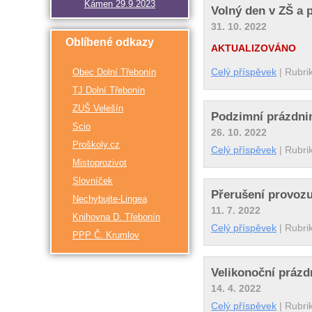
Kámen 29.9.2023
Volný den v ZŠ a 
31. 10. 2022
Oblíbené odkazy
AKTUALIZOVÁNO
Celý příspěvek
|
Rubri
Obec Dolní Třebonín
TJ Dolní Třebonín
ZUŠ Velešín
Podzimní prázdnin
Scio
26. 10. 2022
Proškoly.cz
Celý příspěvek
|
Rubri
Mistoprozivot
Slovníček
Přerušení provozu
Nechybujte-Lingea
11. 7. 2022
Knihovna D. Třebonín
Celý příspěvek
|
Rubri
PPP Č. Krumlov
Velikonoční prázd
14. 4. 2022
Celý příspěvek
|
Rubri