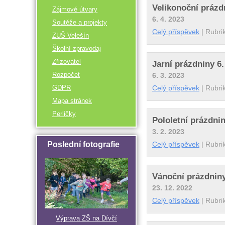
Velikonoční prázd
Zájmové útvary
6. 4. 2023
Soutěže a projekty
Celý příspěvek
|
Rubri
ZUŠ Velešín
Školní zpravodaj
Zřizovatel
Jarní prázdniny 6. 
Rozpočet
6. 3. 2023
GDPR
Celý příspěvek
|
Rubri
Mapa stránek
Perličky
Pololetní prázdnin
3. 2. 2023
Poslední fotografie
Celý příspěvek
|
Rubri
Vánoční prázdniny
23. 12. 2022
Celý příspěvek
|
Rubri
Výprava ZŠ na Dívčí