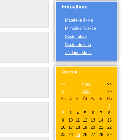
Fotoalbum
Mateřská škola
Mimoškolní akce
Školní akce
Školní družina
Základní škola
Archiv
<<
říjen
>>
<<
2023
>>
Po
Út
St
Čt
Pá
So
Ne
1
2
3
4
5
6
7
8
9
10
11
12
13
14
15
16
17
18
19
20
21
22
23
24
25
26
27
28
29