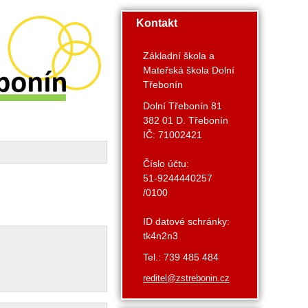
Kontakt
Základní škola a
Mateřská škola Dolní
Třebonín
Dolní Třebonín 81
382 01 D. Třebonín
IČ: 71002421
Číslo účtu:
51-9244440257
/0100
ID datové schránky:
tk4n2n3
Tel.: 739 485 484
reditel@zstrebonin.cz