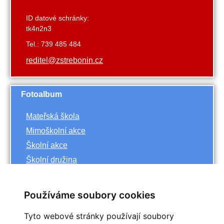
ID datové schránky:
tk4n2n3
Tel.: 739 485 484
reditel@zstrebonin.cz
Fotoalbum
Mateřská škola
Mimoškolní akce
Školní akce
Školní družina
Základní škola
Používáme soubory cookies
Archiv
Tyto webové stránky používají soubory