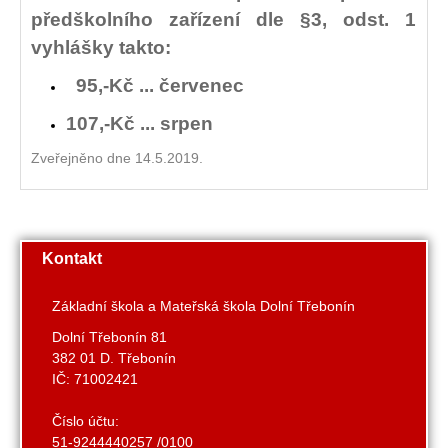
předškolního zařízení dle §3, odst. 1
vyhlášky takto:
95,-Kč ... červenec
107,-Kč ... srpen
Zveřejněno dne 14.5.2019.
Kontakt
Základní škola a Mateřská škola Dolní Třebonín
Dolní Třebonín 81
382 01 D. Třebonín
IČ: 71002421
Číslo účtu:
51-9244440257 /0100