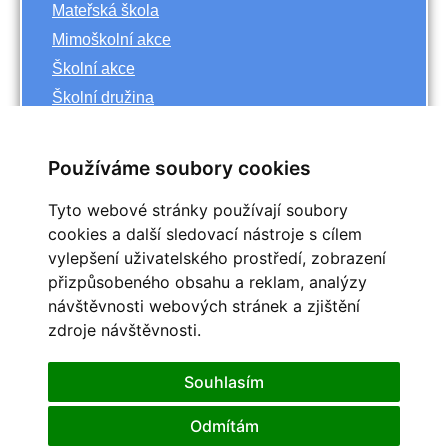
Mateřská škola
Mimoškolní akce
Školní akce
Školní družina
Základní škola
Používáme soubory cookies
Archiv
Tyto webové stránky používají soubory
<<
říjen
cookies a další sledovací nástroje s cílem
>>
vylepšení uživatelského prostředí, zobrazení
<<
2023
>>
přizpůsobeného obsahu a reklam, analýzy
Po
Út
St
Čt
Pá
So
Ne
návštěvnosti webových stránek a zjištění
1
zdroje návštěvnosti.
2
3
4
5
6
7
8
9
10
11
12
13
14
15
Souhlasím
16
17
18
19
20
21
22
25
23
24
26
27
28
29
Odmítám
30
31