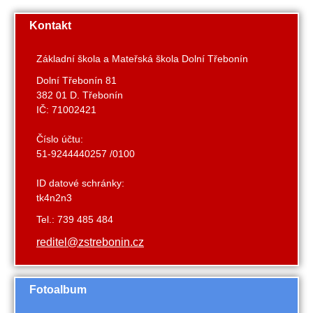
Kontakt
Základní škola a Mateřská škola Dolní Třebonín
Dolní Třebonín 81
382 01 D. Třebonín
IČ: 71002421
Číslo účtu:
51-9244440257 /0100
ID datové schránky:
tk4n2n3
Tel.: 739 485 484
reditel@zstrebonin.cz
Fotoalbum