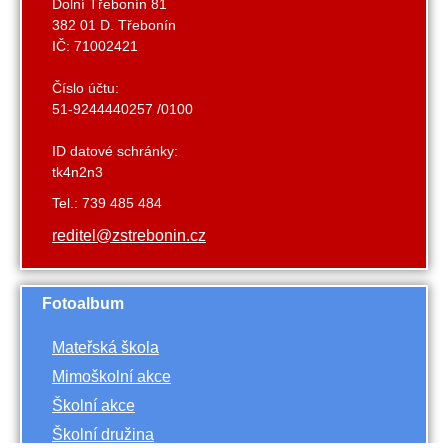
Dolní Třebonín 81
382 01 D. Třebonín
IČ: 71002421
Číslo účtu:
51-9244440257 /0100
ID datové schránky:
tk4n2n3
Tel.: 739 485 484
reditel@zstrebonin.cz
Fotoalbum
Mateřská škola
Mimoškolní akce
Školní akce
Školní družina