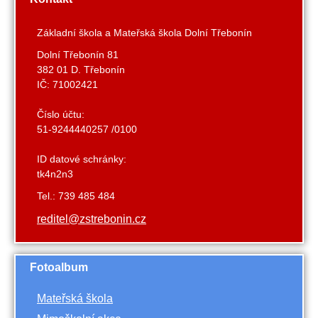
Základní škola a Mateřská škola Dolní Třebonín
Dolní Třebonín 81
382 01 D. Třebonín
IČ: 71002421
Číslo účtu:
51-9244440257 /0100
ID datové schránky:
tk4n2n3
Tel.: 739 485 484
reditel@zstrebonin.cz
Fotoalbum
Mateřská škola