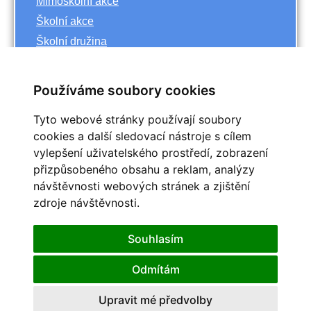
Mimoškolní akce
Školní akce
Školní družina
Základní škola
Používáme soubory cookies
Archiv
Tyto webové stránky používají soubory
<<
říjen
cookies a další sledovací nástroje s cílem
>>
vylepšení uživatelského prostředí, zobrazení
<<
2023
>>
přizpůsobeného obsahu a reklam, analýzy
Po
Út
St
Čt
Pá
So
Ne
návštěvnosti webových stránek a zjištění
1
zdroje návštěvnosti.
2
3
4
5
6
7
8
9
10
11
12
13
14
15
Souhlasím
16
17
18
19
20
21
22
25
23
24
26
27
28
29
Odmítám
30
31
Upravit mé předvolby