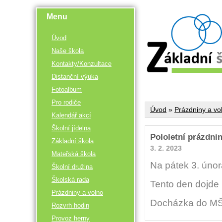
Menu
Úvod
Naše škola
Kontakty/Konzultace
Distanční výuka
Fotoalbum
Pro rodiče
Úvod
»
Prázdniny a vo
Kalendář akcí
Školní jídelna
Pololetní prázdnin
Základní škola
3. 2. 2023
Mateřská škola
Na pátek 3. únor
Školní družina
Školská rada
Tento den dojde 
Prázdniny a volno
Docházka do MŠ 
Rozvrh hodin
Provoz herny