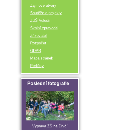
Zájmové útvary
Soutěže a projekty
ZUŠ Velešín
Školní zpravodaj
Zřizovatel
Rozpočet
GDPR
Mapa stránek
Perličky
Poslední fotografie
Výprava ZŠ na Dívčí