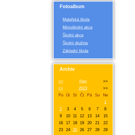
Fotoalbum
Mateřská škola
Mimoškolní akce
Školní akce
Školní družina
Základní škola
Archiv
<<
říjen
>>
<<
2023
>>
Po
Út
St
Čt
Pá
So
Ne
1
2
3
4
5
6
7
8
9
10
11
12
13
14
15
16
17
18
19
20
21
22
23
24
25
26
27
28
29