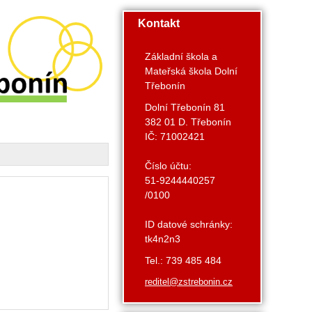
Kontakt
Základní škola a
Mateřská škola Dolní
Třebonín
Dolní Třebonín 81
382 01 D. Třebonín
IČ: 71002421
Číslo účtu:
51-9244440257
/0100
ID datové schránky:
tk4n2n3
Tel.: 739 485 484
reditel@zstrebonin.cz