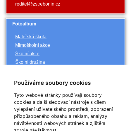
reditel@zstrebonin.cz
Fotoalbum
Mateřská škola
Mimoškolní akce
Školní akce
Školní družina
Základní škola
Používáme soubory cookies
Archiv
Tyto webové stránky používají soubory
<<
říjen
cookies a další sledovací nástroje s cílem
>>
vylepšení uživatelského prostředí, zobrazení
<<
2023
>>
přizpůsobeného obsahu a reklam, analýzy
Po
Út
St
Čt
Pá
So
Ne
návštěvnosti webových stránek a zjištění
1
zdroje návštěvnosti.