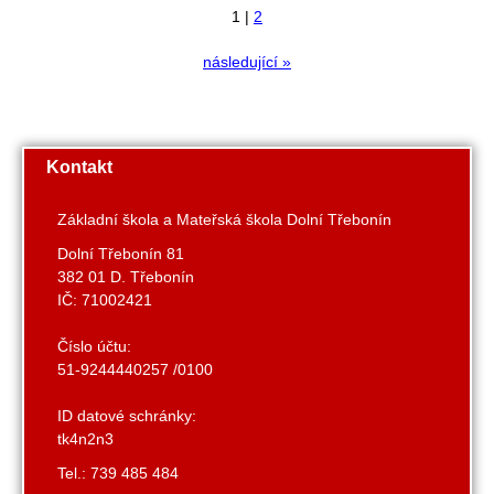
1
|
2
následující »
Kontakt
Základní škola a Mateřská škola Dolní Třebonín
Dolní Třebonín 81
382 01 D. Třebonín
IČ: 71002421
Číslo účtu:
51-9244440257 /0100
ID datové schránky:
tk4n2n3
Tel.: 739 485 484