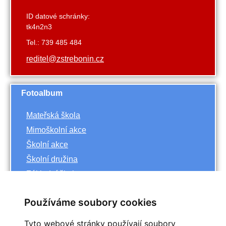
ID datové schránky:
tk4n2n3
Tel.: 739 485 484
reditel@zstrebonin.cz
Fotoalbum
Mateřská škola
Mimoškolní akce
Školní akce
Školní družina
Základní škola
Používáme soubory cookies
Archiv
Tyto webové stránky používají soubory