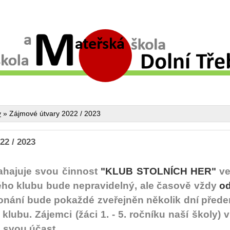
y
»
Zájmové útvary 2022 / 2023
22 / 2023
zahajuje svou činnost
"KLUB STOLNÍCH HER"
ve
ho klubu bude nepravidelný, ale časově vždy
od
onání bude pokaždé zveřejněn několik dní před
lubu. Zájemci (žáci 1. - 5. ročníku naší školy)
ě svou účast.