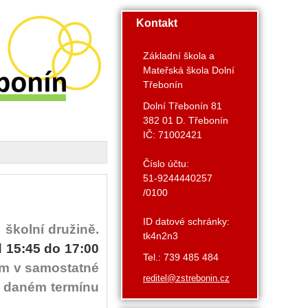
Kontakt
Základní škola a
Mateřská škola Dolní
Třebonín
Dolní Třebonín 81
382 01 D. Třebonín
IČ: 71002421
Číslo účtu:
51-9244440257
/0100
ID datové schránky:
 školní družině.
tk4n2n3
 15:45 do 17:00
Tel.: 739 485 484
em v samostatné
reditel@zstrebonin.cz
 v daném termínu