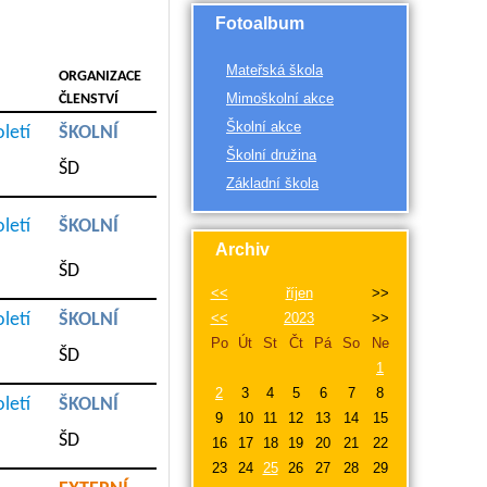
Fotoalbum
Mateřská škola
ORGANIZACE
Mimoškolní akce
ČLENSTVÍ
Školní akce
letí
ŠKOLNÍ
Školní družina
ŠD
Základní škola
letí
ŠKOLNÍ
Archiv
ŠD
<<
říjen
>>
letí
ŠKOLNÍ
<<
2023
>>
Po
Út
St
Čt
Pá
So
Ne
ŠD
1
2
3
4
5
6
7
8
letí
ŠKOLNÍ
9
10
11
12
13
14
15
ŠD
16
17
18
19
20
21
22
23
24
25
26
27
28
29