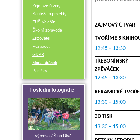
Zájmové útvary
Soutěže a projekty
ZUŠ Velešín
ZÁJMOVÝ ÚTVAR
Školní zpravodaj
TVOŘÍME S KNIHO
Zřizovatel
Rozpočet
12:45 – 13:30
GDPR
TŘEBONÍNSKÝ
Mapa stránek
ZPĚVÁČEK
Perličky
12:45 – 13:30
Poslední fotografie
KERAMICKÉ TVOŘE
13:30 – 15:00
3D TISK
13:30 – 15:00
Výprava ZŠ na Dívčí