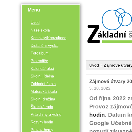
Menu
Úvod
Naše škola
Kontakty/Konzultace
Distanční výuka
Fotoalbum
Pro rodiče
Úvod
»
Zájmové útvar
Kalendář akcí
Školní jídelna
Zájmové útvary 20
Základní škola
3. 10. 2022
Mateřská škola
Od října 2022 
Školní družina
Provoz zájmové
Školská rada
hodin
. Datum k
Prázdniny a volno
Rozvrh hodin
Google Učebně k
Provoz herny
potvrdí závazn