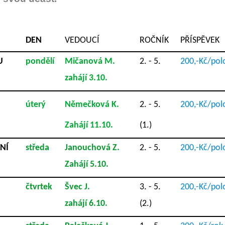
DEN
VEDOUCÍ
ROČNÍK
PŘÍSPĚVEK
U
pondělí
Mičanová M.
2. - 5.
200,-Kč/polo
zahájí 3.10.
úterý
Němečková K.
2. - 5.
200,-Kč/polo
Zahájí 11.10.
(1.)
NÍ
středa
Janouchová Z.
2. - 5.
200,-Kč/polo
Zahájí 5.10.
čtvrtek
Švec J.
3. - 5.
200,-Kč/polo
zahájí 6.10.
(2.)