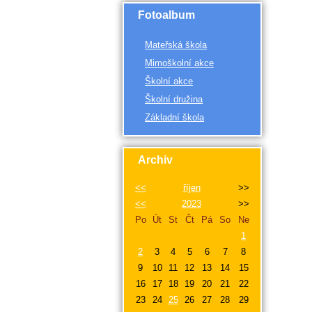
Fotoalbum
Mateřská škola
Mimoškolní akce
Školní akce
Školní družina
Základní škola
Archiv
<<
říjen
>>
<<
2023
>>
Po
Út
St
Čt
Pá
So
Ne
1
2
3
4
5
6
7
8
9
10
11
12
13
14
15
16
17
18
19
20
21
22
23
24
25
26
27
28
29