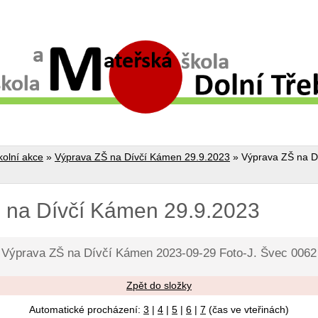
kolní akce
»
Výprava ZŠ na Dívčí Kámen 29.9.2023
»
Výprava ZŠ na D
 na Dívčí Kámen 29.9.2023
Výprava ZŠ na Dívčí Kámen 2023-09-29 Foto-J. Švec 0062
Zpět do složky
Automatické procházení:
3
|
4
|
5
|
6
|
7
(čas ve vteřinách)