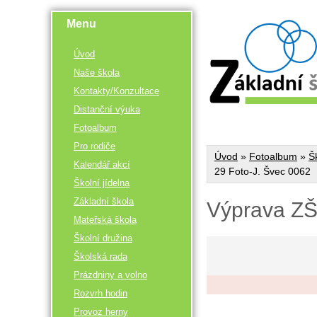
Menu
Úvod
Naše škola
Kontakty/Konzultace
Distanční výuka
Fotoalbum
Pro rodiče
Úvod
»
Fotoalbum
»
Š
Kalendář akcí
29 Foto-J. Švec 0062
Školní jídelna
Základní škola
Výprava ZŠ
Mateřská škola
Školní družina
Školská rada
Prázdniny a volno
Rozvrh hodin
Provoz herny