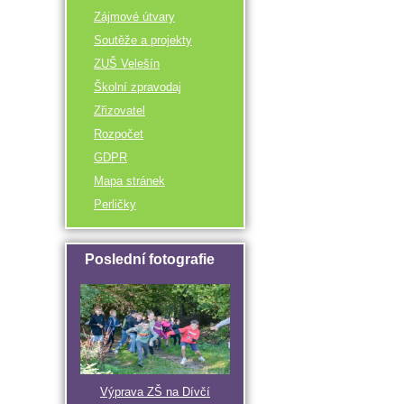
Zájmové útvary
Soutěže a projekty
ZUŠ Velešín
Školní zpravodaj
Zřizovatel
Rozpočet
GDPR
Mapa stránek
Perličky
Poslední fotografie
Výprava ZŠ na Dívčí