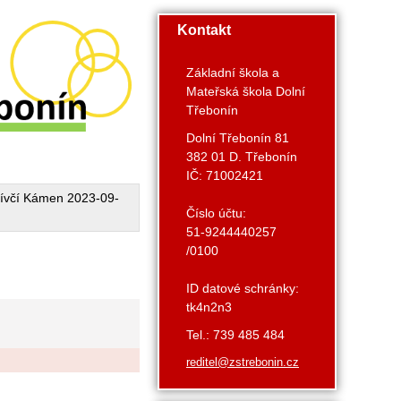
Kontakt
Základní škola a
Mateřská škola Dolní
Třebonín
Dolní Třebonín 81
382 01 D. Třebonín
IČ: 71002421
ívčí Kámen 2023-09-
Číslo účtu:
51-9244440257
/0100
ID datové schránky:
tk4n2n3
Tel.: 739 485 484
reditel@zstrebonin.cz