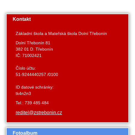
Kontakt
Základní škola a Mateřská škola Dolní Třebonín
Dolní Třebonín 81
382 01 D. Třebonín
IČ: 71002421
Číslo účtu:
51-9244440257 /0100
ID datové schránky:
tk4n2n3
Tel.: 739 485 484
reditel@zstrebonin.cz
Fotoalbum