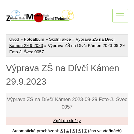
Úvod
»
Fotoalbum
»
Školní akce
»
Výprava ZŠ na Dívčí
Kámen 29.9.2023
»
Výprava ZŠ na Dívčí Kámen 2023-09-29
Foto-J. Švec 0057
Výprava ZŠ na Dívčí Kámen
29.9.2023
Výprava ZŠ na Dívčí Kámen 2023-09-29 Foto-J. Švec
0057
Zpět do složky
Automatické procházení:
3
|
4
|
5
|
6
|
7
(čas ve vteřinách)