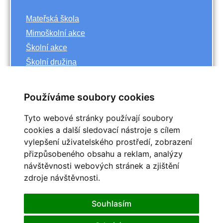
Mateřská škola
Mimoškolní akce
Školní akce
Školní družina
Základní škola
Používáme soubory cookies
Archiv
Tyto webové stránky používají soubory
<<
říjen
cookies a další sledovací nástroje s cílem
>>
vylepšení uživatelského prostředí, zobrazení
<<
2023
>>
přizpůsobeného obsahu a reklam, analýzy
Po
Út
St
Čt
Pá
So
Ne
návštěvnosti webových stránek a zjištění
1
zdroje návštěvnosti.
2
3
4
5
6
7
8
9
10
11
12
13
14
15
Souhlasím
16
17
18
19
20
21
22
25
23
24
26
27
28
29