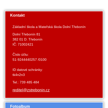
Kontakt
Základní škola a Mateřská škola Dolní Třebonín
Dolní Třebonín 81
382 01 D. Třebonín
IČ: 71002421
Číslo účtu:
51-9244440257 /0100
ID datové schránky:
tk4n2n3
Tel.: 739 485 484
reditel@zstrebonin.cz
Fotoalbum