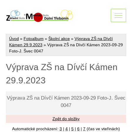
Úvod
»
Fotoalbum
»
Školní akce
»
Výprava ZŠ na Dívčí
Kámen 29.9.2023
»
Výprava ZŠ na Dívčí Kámen 2023-09-29
Foto-J. Švec 0047
Výprava ZŠ na Dívčí Kámen
29.9.2023
Výprava ZŠ na Dívčí Kámen 2023-09-29 Foto-J. Švec
0047
Zpět do složky
Automatické procházení:
3
|
4
|
5
|
6
|
7
(čas ve vteřinách)