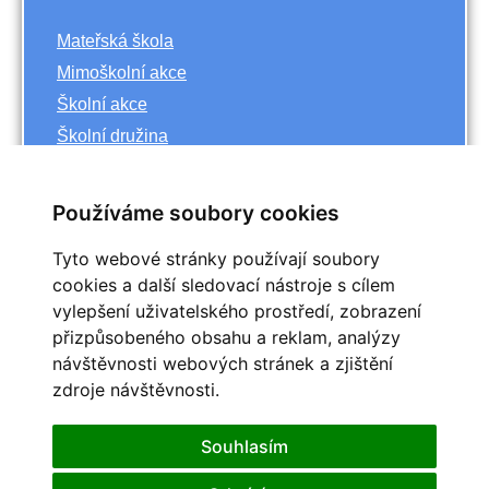
Mateřská škola
Mimoškolní akce
Školní akce
Školní družina
Základní škola
Používáme soubory cookies
Archiv
Tyto webové stránky používají soubory
<<
říjen
cookies a další sledovací nástroje s cílem
>>
vylepšení uživatelského prostředí, zobrazení
<<
2023
>>
přizpůsobeného obsahu a reklam, analýzy
Po
Út
St
Čt
Pá
So
Ne
návštěvnosti webových stránek a zjištění
1
zdroje návštěvnosti.
2
3
4
5
6
7
8
9
10
11
12
13
14
15
Souhlasím
16
17
18
19
20
21
22
25
23
24
26
27
28
29