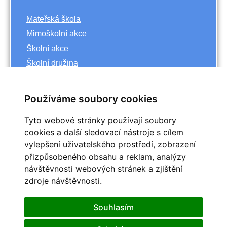
Mateřská škola
Mimoškolní akce
Školní akce
Školní družina
Základní škola
Používáme soubory cookies
Archiv
Tyto webové stránky používají soubory
<<
říjen
cookies a další sledovací nástroje s cílem
>>
vylepšení uživatelského prostředí, zobrazení
<<
2023
>>
přizpůsobeného obsahu a reklam, analýzy
Po
Út
St
Čt
Pá
So
Ne
návštěvnosti webových stránek a zjištění
1
zdroje návštěvnosti.
2
3
4
5
6
7
8
9
10
11
12
13
14
15
Souhlasím
16
17
18
19
20
21
22
25
23
24
26
27
28
29