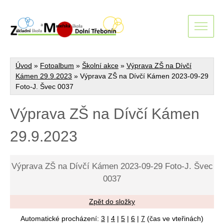
Úvod
»
Fotoalbum
»
Školní akce
»
Výprava ZŠ na Dívčí
Kámen 29.9.2023
»
Výprava ZŠ na Dívčí Kámen 2023-09-29
Foto-J. Švec 0037
Výprava ZŠ na Dívčí Kámen
29.9.2023
Výprava ZŠ na Dívčí Kámen 2023-09-29 Foto-J. Švec
0037
Zpět do složky
Automatické procházení:
3
|
4
|
5
|
6
|
7
(čas ve vteřinách)