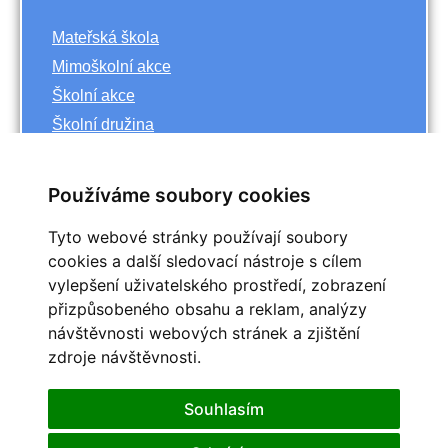
Mateřská škola
Mimoškolní akce
Školní akce
Školní družina
Základní škola
Používáme soubory cookies
Archiv
Tyto webové stránky používají soubory
<<
říjen
cookies a další sledovací nástroje s cílem
>>
vylepšení uživatelského prostředí, zobrazení
<<
2023
>>
přizpůsobeného obsahu a reklam, analýzy
Po
Út
St
Čt
Pá
So
Ne
návštěvnosti webových stránek a zjištění
1
zdroje návštěvnosti.
2
3
4
5
6
7
8
9
10
11
12
13
14
15
Souhlasím
16
17
18
19
20
21
22
25
23
24
26
27
28
29