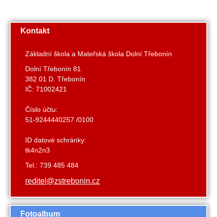
Kontakt
Základní škola a Mateřská škola Dolní Třebonín
Dolní Třebonín 81
382 01 D. Třebonín
IČ: 71002421
Číslo účtu:
51-9244440257 /0100
ID datové schránky:
tk4n2n3
Tel.: 739 485 484
reditel@zstrebonin.cz
Fotoalbum