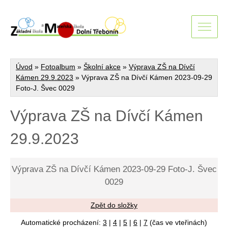
Úvod
»
Fotoalbum
»
Školní akce
»
Výprava ZŠ na Dívčí
Kámen 29.9.2023
»
Výprava ZŠ na Dívčí Kámen 2023-09-29
Foto-J. Švec 0029
Výprava ZŠ na Dívčí Kámen
29.9.2023
Výprava ZŠ na Dívčí Kámen 2023-09-29 Foto-J. Švec
0029
Zpět do složky
Automatické procházení:
3
|
4
|
5
|
6
|
7
(čas ve vteřinách)