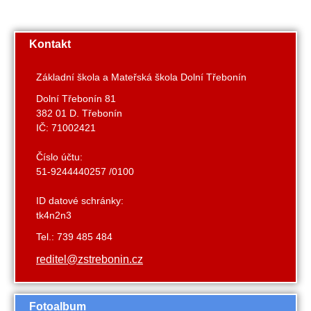
Kontakt
Základní škola a Mateřská škola Dolní Třebonín
Dolní Třebonín 81
382 01 D. Třebonín
IČ: 71002421
Číslo účtu:
51-9244440257 /0100
ID datové schránky:
tk4n2n3
Tel.: 739 485 484
reditel@zstrebonin.cz
Fotoalbum