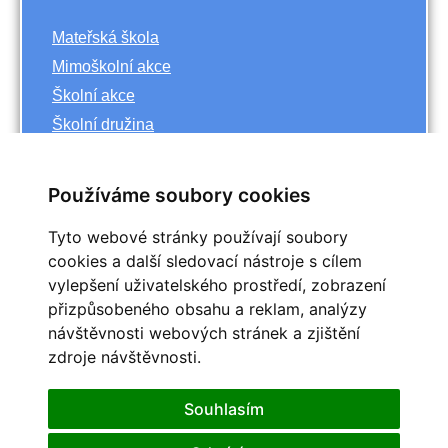
Mateřská škola
Mimoškolní akce
Školní akce
Školní družina
Základní škola
Používáme soubory cookies
Archiv
Tyto webové stránky používají soubory
<<
říjen
cookies a další sledovací nástroje s cílem
>>
vylepšení uživatelského prostředí, zobrazení
<<
2023
>>
přizpůsobeného obsahu a reklam, analýzy
Po
Út
St
Čt
Pá
So
Ne
návštěvnosti webových stránek a zjištění
1
zdroje návštěvnosti.
2
3
4
5
6
7
8
9
10
11
12
13
14
15
Souhlasím
16
17
18
19
20
21
22
25
23
24
26
27
28
29