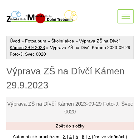
Úvod
»
Fotoalbum
»
Školní akce
»
Výprava ZŠ na Dívčí
Kámen 29.9.2023
»
Výprava ZŠ na Dívčí Kámen 2023-09-29
Foto-J. Švec 0020
Výprava ZŠ na Dívčí Kámen
29.9.2023
Výprava ZŠ na Dívčí Kámen 2023-09-29 Foto-J. Švec
0020
Zpět do složky
Automatické procházení:
3
|
4
|
5
|
6
|
7
(čas ve vteřinách)