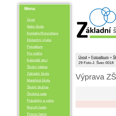
Menu
Úvod
Naše škola
Kontakty/Konzultace
Distanční výuka
Fotoalbum
Pro rodiče
Úvod
»
Fotoalbum
»
Š
Kalendář akcí
29 Foto-J. Švec 0018
Školní jídelna
Základní škola
Výprava ZŠ
Mateřská škola
Školní družina
Školská rada
Prázdniny a volno
Rozvrh hodin
Provoz herny