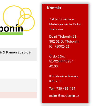
Kontakt
Základní škola a
Mateřská škola Dolní
Třebonín
Dolní Třebonín 81
382 01 D. Třebonín
IČ: 71002421
ívčí Kámen 2023-09-
Číslo účtu:
51-9244440257
/0100
ID datové schránky:
tk4n2n3
Tel.: 739 485 484
reditel@zstrebonin.cz