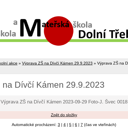
kolní akce
»
Výprava ZŠ na Dívčí Kámen 29.9.2023
»
Výprava ZŠ na D
 na Dívčí Kámen 29.9.2023
Výprava ZŠ na Dívčí Kámen 2023-09-29 Foto-J. Švec 0018
Zpět do složky
Automatické procházení:
3
|
4
|
5
|
6
|
7
(čas ve vteřinách)