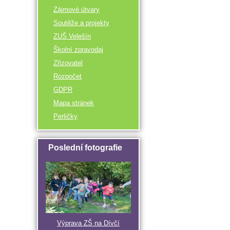
Zájmové útvary
Soutěže a projekty
ZUŠ Velešín
Školní zpravodaj
Zřizovatel
Rozpočet
GDPR
Mapa stránek
Perličky
Poslední fotografie
Výprava ZŠ na Dívčí