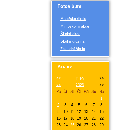
Fotoalbum
Mateřská škola
Mimoškolní akce
Školní akce
Školní družina
Základní škola
Archiv
<<
říjen
>>
<<
2023
>>
Po
Út
St
Čt
Pá
So
Ne
1
2
3
4
5
6
7
8
9
10
11
12
13
14
15
16
17
18
19
20
21
22
23
24
25
26
27
28
29