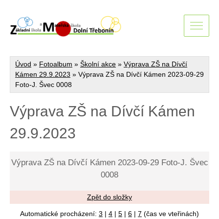
Úvod
»
Fotoalbum
»
Školní akce
»
Výprava ZŠ na Dívčí
Kámen 29.9.2023
»
Výprava ZŠ na Dívčí Kámen 2023-09-29
Foto-J. Švec 0008
Výprava ZŠ na Dívčí Kámen
29.9.2023
Výprava ZŠ na Dívčí Kámen 2023-09-29 Foto-J. Švec
0008
Zpět do složky
Automatické procházení:
3
|
4
|
5
|
6
|
7
(čas ve vteřinách)