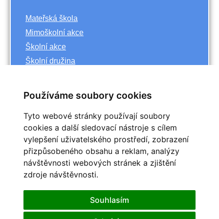
Mateřská škola
Mimoškolní akce
Školní akce
Školní družina
Základní škola
Používáme soubory cookies
Archiv
Tyto webové stránky používají soubory
<<
říjen
cookies a další sledovací nástroje s cílem
>>
vylepšení uživatelského prostředí, zobrazení
<<
2023
>>
přizpůsobeného obsahu a reklam, analýzy
Po
Út
St
Čt
Pá
So
Ne
návštěvnosti webových stránek a zjištění
1
zdroje návštěvnosti.
2
3
4
5
6
7
8
9
10
11
12
13
14
15
Souhlasím
16
17
18
19
20
21
22
25
23
24
26
27
28
29