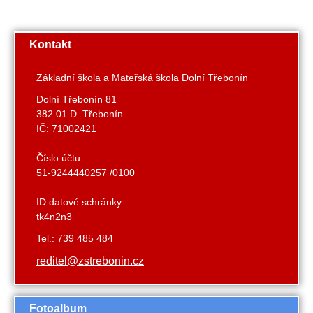
Kontakt
Základní škola a Mateřská škola Dolní Třebonín
Dolní Třebonín 81
382 01 D. Třebonín
IČ: 71002421
Číslo účtu:
51-9244440257 /0100
ID datové schránky:
tk4n2n3
Tel.: 739 485 484
reditel@zstrebonin.cz
Fotoalbum