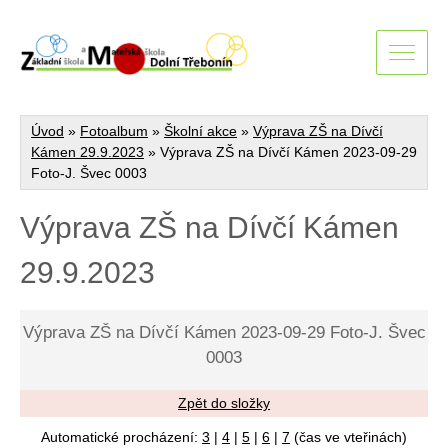
Úvod
»
Fotoalbum
»
Školní akce
»
Výprava ZŠ na Dívčí
Kámen 29.9.2023
»
Výprava ZŠ na Dívčí Kámen 2023-09-29
Foto-J. Švec 0003
Výprava ZŠ na Dívčí Kámen
29.9.2023
Výprava ZŠ na Dívčí Kámen 2023-09-29 Foto-J. Švec
0003
Zpět do složky
Automatické procházení:
3
|
4
|
5
|
6
|
7
(čas ve vteřinách)