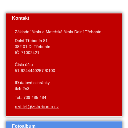
Kontakt
Základní škola a Mateřská škola Dolní Třebonín
Dolní Třebonín 81
382 01 D. Třebonín
IČ: 71002421
Číslo účtu:
51-9244440257 /0100
ID datové schránky:
tk4n2n3
Tel.: 739 485 484
reditel@zstrebonin.cz
Fotoalbum