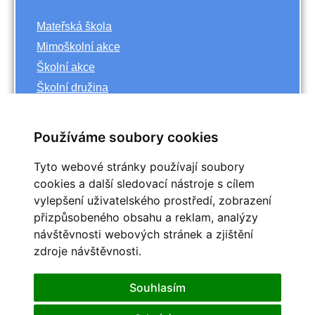
Mateřská škola
Mimoškolní akce
Školní akce
Školní družina
Základní škola
Používáme soubory cookies
Archiv
Tyto webové stránky používají soubory
<<
říjen
cookies a další sledovací nástroje s cílem
>>
vylepšení uživatelského prostředí, zobrazení
<<
2023
>>
přizpůsobeného obsahu a reklam, analýzy
Po
Út
St
Čt
Pá
So
Ne
návštěvnosti webových stránek a zjištění
1
zdroje návštěvnosti.
2
3
4
5
6
7
8
9
10
11
12
13
14
15
Souhlasím
16
17
18
19
20
21
22
25
23
24
26
27
28
29