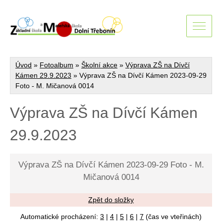
Úvod
»
Fotoalbum
»
Školní akce
»
Výprava ZŠ na Dívčí
Kámen 29.9.2023
»
Výprava ZŠ na Dívčí Kámen 2023-09-29
Foto - M. Mičanová 0014
Výprava ZŠ na Dívčí Kámen
29.9.2023
Výprava ZŠ na Dívčí Kámen 2023-09-29 Foto - M.
Mičanová 0014
Zpět do složky
Automatické procházení:
3
|
4
|
5
|
6
|
7
(čas ve vteřinách)