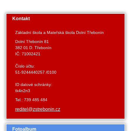
Kontakt
Základní škola a Mateřská škola Dolní Třebonín
Dolní Třebonín 81
382 01 D. Třebonín
IČ: 71002421
Číslo účtu:
51-9244440257 /0100
ID datové schránky:
tk4n2n3
Tel.: 739 485 484
reditel@zstrebonin.cz
Fotoalbum