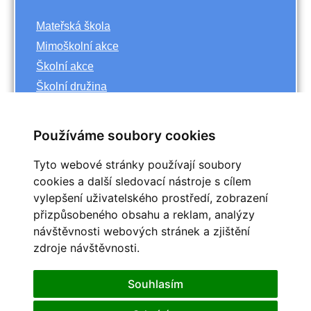
Mateřská škola
Mimoškolní akce
Školní akce
Školní družina
Základní škola
Používáme soubory cookies
Archiv
Tyto webové stránky používají soubory
<<
říjen
cookies a další sledovací nástroje s cílem
>>
vylepšení uživatelského prostředí, zobrazení
<<
2023
>>
přizpůsobeného obsahu a reklam, analýzy
Po
Út
St
Čt
Pá
So
Ne
návštěvnosti webových stránek a zjištění
1
zdroje návštěvnosti.
2
3
4
5
6
7
8
9
10
11
12
13
14
15
Souhlasím
16
17
18
19
20
21
22
25
23
24
26
27
28
29