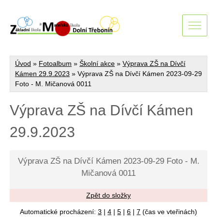
Úvod
»
Fotoalbum
»
Školní akce
»
Výprava ZŠ na Dívčí
Kámen 29.9.2023
»
Výprava ZŠ na Dívčí Kámen 2023-09-29
Foto - M. Mičanová 0011
Výprava ZŠ na Dívčí Kámen
29.9.2023
Výprava ZŠ na Dívčí Kámen 2023-09-29 Foto - M.
Mičanová 0011
Zpět do složky
Automatické procházení:
3
|
4
|
5
|
6
|
7
(čas ve vteřinách)