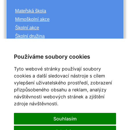
Mateřská škola
Mimoškolní akce
Školní akce
Školní družina
Základní škola
Používáme soubory cookies
Archiv
Tyto webové stránky používají soubory
<<
říjen
cookies a další sledovací nástroje s cílem
>>
vylepšení uživatelského prostředí, zobrazení
<<
2023
>>
přizpůsobeného obsahu a reklam, analýzy
Po
Út
St
Čt
Pá
So
Ne
návštěvnosti webových stránek a zjištění
1
zdroje návštěvnosti.
2
3
4
5
6
7
8
9
10
11
12
13
14
15
Souhlasím
16
17
18
19
20
21
22
25
23
24
26
27
28
29