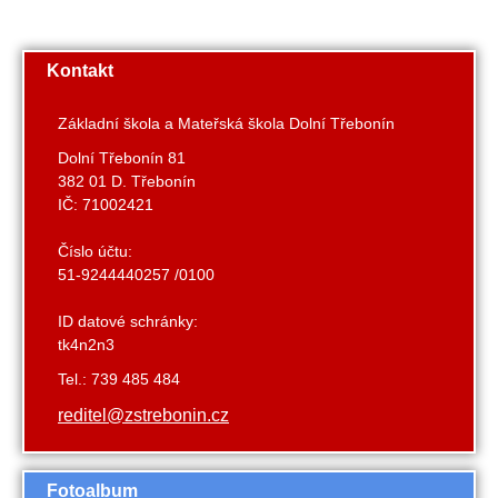
Kontakt
Základní škola a Mateřská škola Dolní Třebonín
Dolní Třebonín 81
382 01 D. Třebonín
IČ: 71002421
Číslo účtu:
51-9244440257 /0100
ID datové schránky:
tk4n2n3
Tel.: 739 485 484
reditel@zstrebonin.cz
Fotoalbum