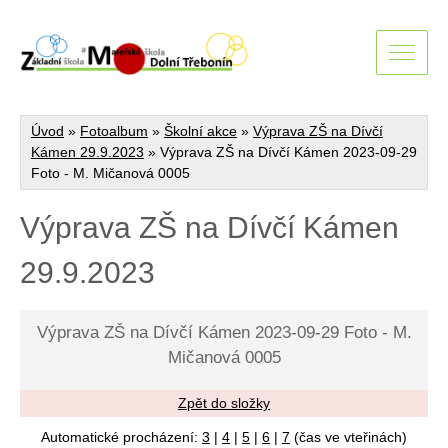
Úvod
»
Fotoalbum
»
Školní akce
»
Výprava ZŠ na Dívčí
Kámen 29.9.2023
»
Výprava ZŠ na Dívčí Kámen 2023-09-29
Foto - M. Mičanová 0005
Výprava ZŠ na Dívčí Kámen
29.9.2023
Výprava ZŠ na Dívčí Kámen 2023-09-29 Foto - M.
Mičanová 0005
Zpět do složky
Automatické procházení:
3
|
4
|
5
|
6
|
7
(čas ve vteřinách)