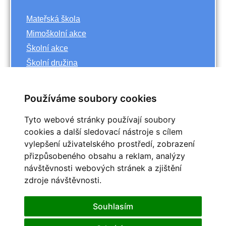
Mateřská škola
Mimoškolní akce
Školní akce
Školní družina
Základní škola
Používáme soubory cookies
Archiv
Tyto webové stránky používají soubory
<<
říjen
cookies a další sledovací nástroje s cílem
>>
vylepšení uživatelského prostředí, zobrazení
<<
2023
>>
přizpůsobeného obsahu a reklam, analýzy
Po
Út
St
Čt
Pá
So
Ne
návštěvnosti webových stránek a zjištění
1
zdroje návštěvnosti.
2
3
4
5
6
7
8
9
10
11
12
13
14
15
Souhlasím
16
17
18
19
20
21
22
25
23
24
26
27
28
29