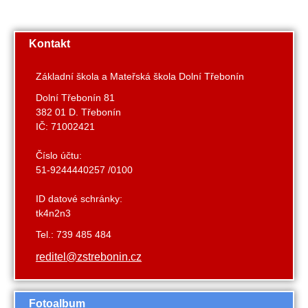
Kontakt
Základní škola a Mateřská škola Dolní Třebonín
Dolní Třebonín 81
382 01 D. Třebonín
IČ: 71002421
Číslo účtu:
51-9244440257 /0100
ID datové schránky:
tk4n2n3
Tel.: 739 485 484
reditel@zstrebonin.cz
Fotoalbum