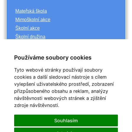
Mateřská škola
Mimoškolní akce
Školní akce
Školní družina
Základní škola
Používáme soubory cookies
Archiv
Tyto webové stránky používají soubory
<<
říjen
cookies a další sledovací nástroje s cílem
>>
vylepšení uživatelského prostředí, zobrazení
<<
2023
>>
přizpůsobeného obsahu a reklam, analýzy
Po
Út
St
Čt
Pá
So
Ne
návštěvnosti webových stránek a zjištění
1
zdroje návštěvnosti.
2
3
4
5
6
7
8
9
10
11
12
13
14
15
Souhlasím
16
17
18
19
20
21
22
25
23
24
26
27
28
29