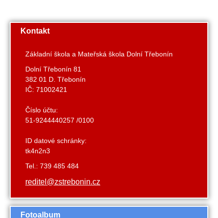
Kontakt
Základní škola a Mateřská škola Dolní Třebonín
Dolní Třebonín 81
382 01 D. Třebonín
IČ: 71002421
Číslo účtu:
51-9244440257 /0100
ID datové schránky:
tk4n2n3
Tel.: 739 485 484
reditel@zstrebonin.cz
Fotoalbum