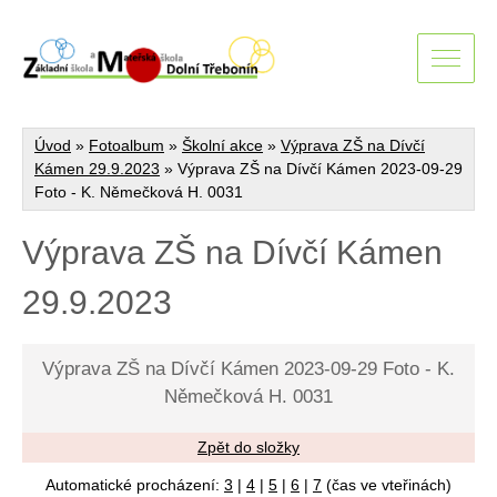
Úvod
»
Fotoalbum
»
Školní akce
»
Výprava ZŠ na Dívčí
Kámen 29.9.2023
»
Výprava ZŠ na Dívčí Kámen 2023-09-29
Foto - K. Němečková H. 0031
Výprava ZŠ na Dívčí Kámen
29.9.2023
Výprava ZŠ na Dívčí Kámen 2023-09-29 Foto - K.
Němečková H. 0031
Zpět do složky
Automatické procházení:
3
|
4
|
5
|
6
|
7
(čas ve vteřinách)