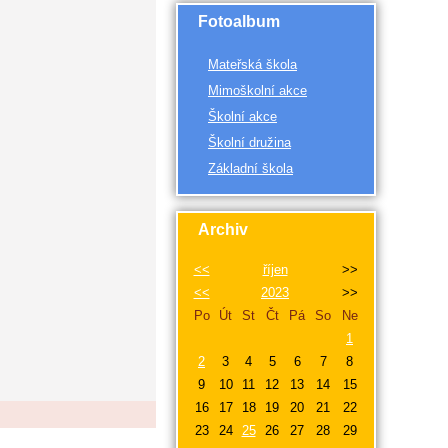
Fotoalbum
Mateřská škola
Mimoškolní akce
Školní akce
Školní družina
Základní škola
Archiv
<<
říjen
>>
<<
2023
>>
Po
Út
St
Čt
Pá
So
Ne
1
2
3
4
5
6
7
8
9
10
11
12
13
14
15
16
17
18
19
20
21
22
23
24
25
26
27
28
29