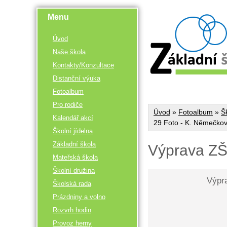
Menu
Úvod
Naše škola
Kontakty/Konzultace
Distanční výuka
Fotoalbum
Pro rodiče
Úvod
»
Fotoalbum
»
Š
Kalendář akcí
29 Foto - K. Němečko
Školní jídelna
Základní škola
Výprava ZŠ
Mateřská škola
Školní družina
Výpr
Školská rada
Prázdniny a volno
Rozvrh hodin
Provoz herny