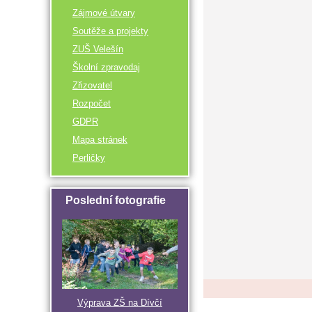
Zájmové útvary
Soutěže a projekty
ZUŠ Velešín
Školní zpravodaj
Zřizovatel
Rozpočet
GDPR
Mapa stránek
Perličky
Poslední fotografie
Výprava ZŠ na Dívčí