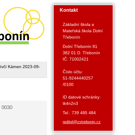
Kontakt
Základní škola a
Mateřská škola Dolní
Třebonín
Dolní Třebonín 81
382 01 D. Třebonín
IČ: 71002421
ívčí Kámen 2023-09-
Číslo účtu:
51-9244440257
/0100
ID datové schránky:
tk4n2n3
 0030
Tel.: 739 485 484
reditel@zstrebonin.cz