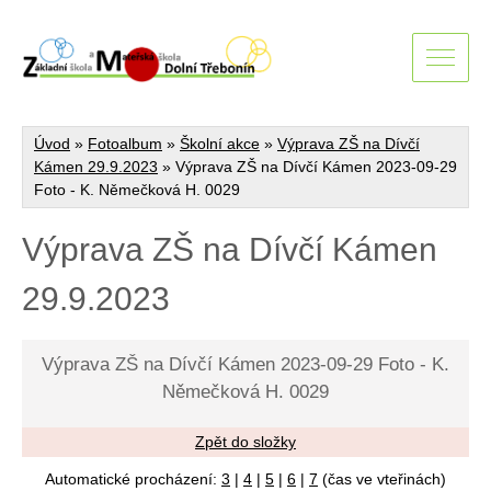
Úvod
»
Fotoalbum
»
Školní akce
»
Výprava ZŠ na Dívčí
Kámen 29.9.2023
»
Výprava ZŠ na Dívčí Kámen 2023-09-29
Foto - K. Němečková H. 0029
Výprava ZŠ na Dívčí Kámen
29.9.2023
Výprava ZŠ na Dívčí Kámen 2023-09-29 Foto - K.
Němečková H. 0029
Zpět do složky
Automatické procházení:
3
|
4
|
5
|
6
|
7
(čas ve vteřinách)