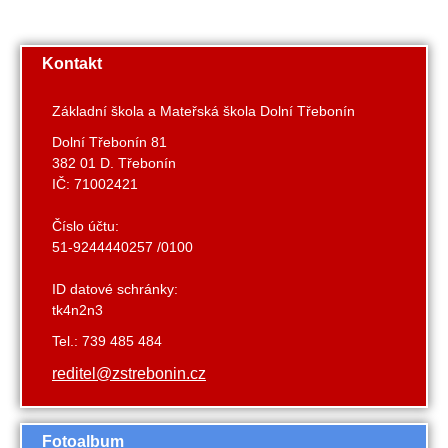
Kontakt
Základní škola a Mateřská škola Dolní Třebonín
Dolní Třebonín 81
382 01 D. Třebonín
IČ: 71002421
Číslo účtu:
51-9244440257 /0100
ID datové schránky:
tk4n2n3
Tel.: 739 485 484
reditel@zstrebonin.cz
Fotoalbum