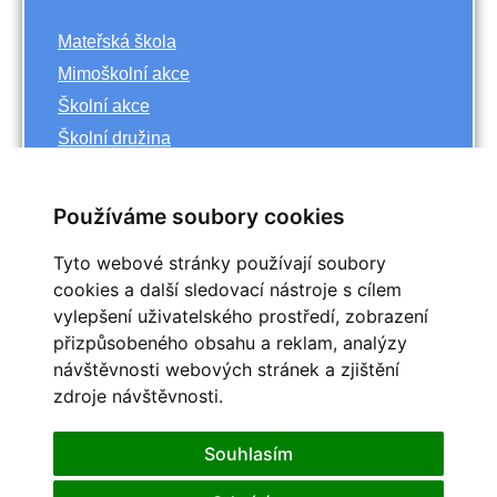
Mateřská škola
Mimoškolní akce
Školní akce
Školní družina
Základní škola
Používáme soubory cookies
Archiv
Tyto webové stránky používají soubory
<<
říjen
cookies a další sledovací nástroje s cílem
>>
vylepšení uživatelského prostředí, zobrazení
<<
2023
>>
přizpůsobeného obsahu a reklam, analýzy
Po
Út
St
Čt
Pá
So
Ne
návštěvnosti webových stránek a zjištění
1
zdroje návštěvnosti.
2
3
4
5
6
7
8
9
10
11
12
13
14
15
Souhlasím
16
17
18
19
20
21
22
25
23
24
26
27
28
29