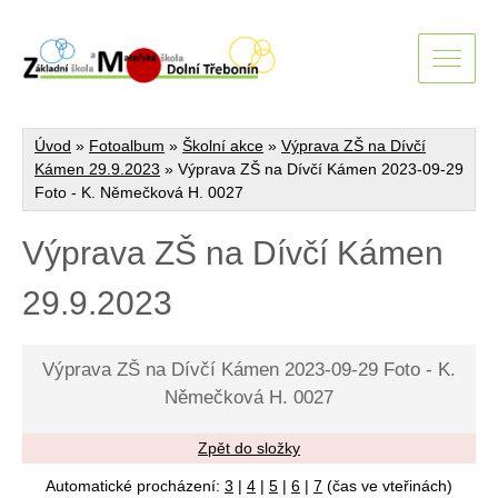
Úvod
»
Fotoalbum
»
Školní akce
»
Výprava ZŠ na Dívčí
Kámen 29.9.2023
»
Výprava ZŠ na Dívčí Kámen 2023-09-29
Foto - K. Němečková H. 0027
Výprava ZŠ na Dívčí Kámen
29.9.2023
Výprava ZŠ na Dívčí Kámen 2023-09-29 Foto - K.
Němečková H. 0027
Zpět do složky
Automatické procházení:
3
|
4
|
5
|
6
|
7
(čas ve vteřinách)