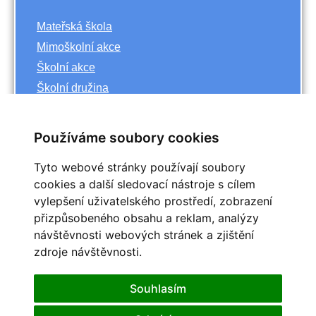
Mateřská škola
Mimoškolní akce
Školní akce
Školní družina
Základní škola
Používáme soubory cookies
Archiv
Tyto webové stránky používají soubory
<<
říjen
cookies a další sledovací nástroje s cílem
>>
vylepšení uživatelského prostředí, zobrazení
<<
2023
>>
přizpůsobeného obsahu a reklam, analýzy
Po
Út
St
Čt
Pá
So
Ne
návštěvnosti webových stránek a zjištění
1
zdroje návštěvnosti.
2
3
4
5
6
7
8
9
10
11
12
13
14
15
Souhlasím
16
17
18
19
20
21
22
25
23
24
26
27
28
29