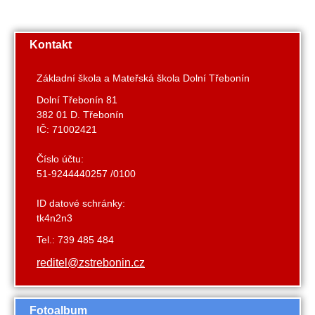
Kontakt
Základní škola a Mateřská škola Dolní Třebonín
Dolní Třebonín 81
382 01 D. Třebonín
IČ: 71002421
Číslo účtu:
51-9244440257 /0100
ID datové schránky:
tk4n2n3
Tel.: 739 485 484
reditel@zstrebonin.cz
Fotoalbum