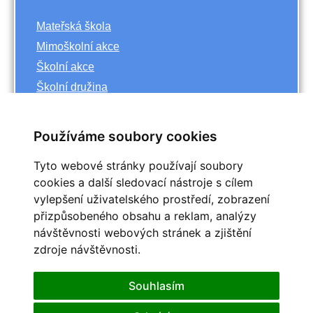
Mateřská škola
Mimoškolní akce
Školní akce
Školní družina
Základní škola
Používáme soubory cookies
Archiv
Tyto webové stránky používají soubory
<<
říjen
cookies a další sledovací nástroje s cílem
>>
vylepšení uživatelského prostředí, zobrazení
<<
2023
>>
přizpůsobeného obsahu a reklam, analýzy
Po
Út
St
Čt
Pá
So
Ne
návštěvnosti webových stránek a zjištění
1
zdroje návštěvnosti.
2
3
4
5
6
7
8
9
10
11
12
13
14
15
Souhlasím
16
17
18
19
20
21
22
25
23
24
26
27
28
29