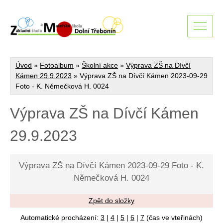
Úvod
»
Fotoalbum
»
Školní akce
»
Výprava ZŠ na Dívčí
Kámen 29.9.2023
»
Výprava ZŠ na Dívčí Kámen 2023-09-29
Foto - K. Němečková H. 0024
Výprava ZŠ na Dívčí Kámen
29.9.2023
Výprava ZŠ na Dívčí Kámen 2023-09-29 Foto - K.
Němečková H. 0024
Zpět do složky
Automatické procházení:
3
|
4
|
5
|
6
|
7
(čas ve vteřinách)