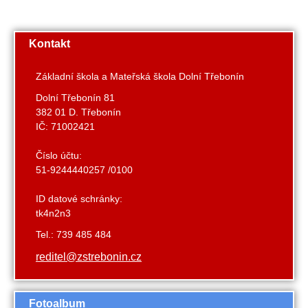
Kontakt
Základní škola a Mateřská škola Dolní Třebonín
Dolní Třebonín 81
382 01 D. Třebonín
IČ: 71002421
Číslo účtu:
51-9244440257 /0100
ID datové schránky:
tk4n2n3
Tel.: 739 485 484
reditel@zstrebonin.cz
Fotoalbum