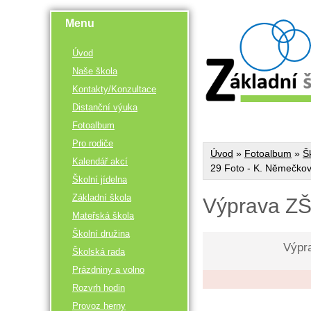
Menu
Úvod
Naše škola
Kontakty/Konzultace
Distanční výuka
Fotoalbum
Pro rodiče
Úvod
»
Fotoalbum
»
Š
Kalendář akcí
29 Foto - K. Němečko
Školní jídelna
Základní škola
Výprava ZŠ
Mateřská škola
Školní družina
Výpr
Školská rada
Prázdniny a volno
Rozvrh hodin
Provoz herny