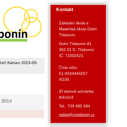
Kontakt
Základní škola a
Mateřská škola Dolní
Třebonín
Dolní Třebonín 81
382 01 D. Třebonín
IČ: 71002421
ívčí Kámen 2023-09-
Číslo účtu:
51-9244440257
/0100
ID datové schránky:
tk4n2n3
 0014
Tel.: 739 485 484
reditel@zstrebonin.cz