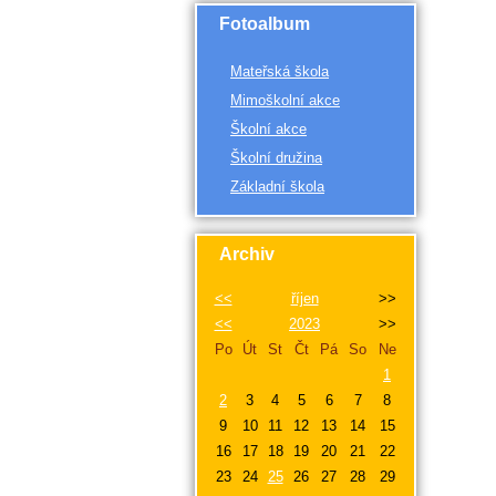
Fotoalbum
Mateřská škola
Mimoškolní akce
Školní akce
Školní družina
Základní škola
Archiv
<<
říjen
>>
<<
2023
>>
Po
Út
St
Čt
Pá
So
Ne
1
2
3
4
5
6
7
8
9
10
11
12
13
14
15
16
17
18
19
20
21
22
23
24
25
26
27
28
29