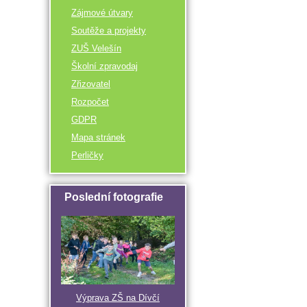
Zájmové útvary
Soutěže a projekty
ZUŠ Velešín
Školní zpravodaj
Zřizovatel
Rozpočet
GDPR
Mapa stránek
Perličky
Poslední fotografie
Výprava ZŠ na Dívčí