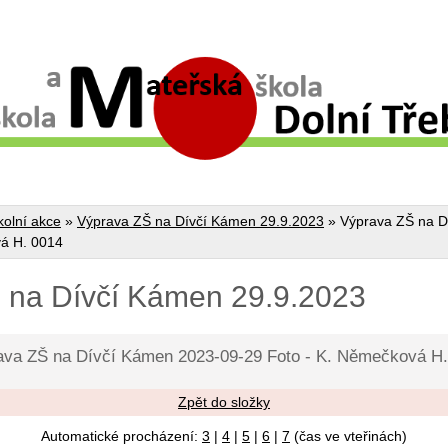
kolní akce
»
Výprava ZŠ na Dívčí Kámen 29.9.2023
»
Výprava ZŠ na D
vá H. 0014
 na Dívčí Kámen 29.9.2023
ava ZŠ na Dívčí Kámen 2023-09-29 Foto - K. Němečková H.
Zpět do složky
Automatické procházení:
3
|
4
|
5
|
6
|
7
(čas ve vteřinách)