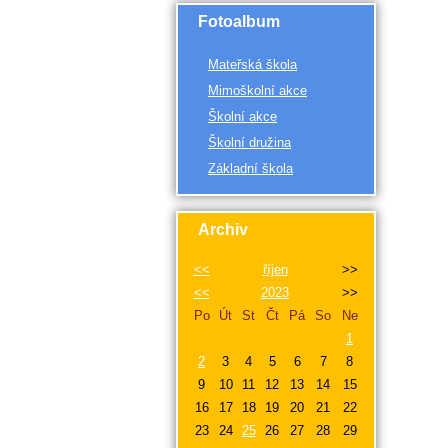
Fotoalbum
Mateřská škola
Mimoškolní akce
Školní akce
Školní družina
Základní škola
Archiv
<<
říjen
>>
<<
2023
>>
Po
Út
St
Čt
Pá
So
Ne
1
2
3
4
5
6
7
8
9
10
11
12
13
14
15
16
17
18
19
20
21
22
23
24
25
26
27
28
29