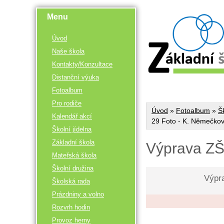
Menu
Úvod
Naše škola
Kontakty/Konzultace
Distanční výuka
Fotoalbum
Pro rodiče
Úvod
»
Fotoalbum
»
Š
Kalendář akcí
29 Foto - K. Němečko
Školní jídelna
Základní škola
Výprava ZŠ
Mateřská škola
Školní družina
Výpr
Školská rada
Prázdniny a volno
Rozvrh hodin
Provoz herny