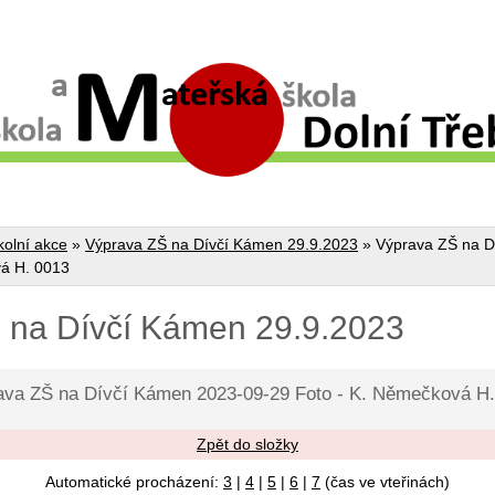
kolní akce
»
Výprava ZŠ na Dívčí Kámen 29.9.2023
»
Výprava ZŠ na D
vá H. 0013
 na Dívčí Kámen 29.9.2023
ava ZŠ na Dívčí Kámen 2023-09-29 Foto - K. Němečková H.
Zpět do složky
Automatické procházení:
3
|
4
|
5
|
6
|
7
(čas ve vteřinách)