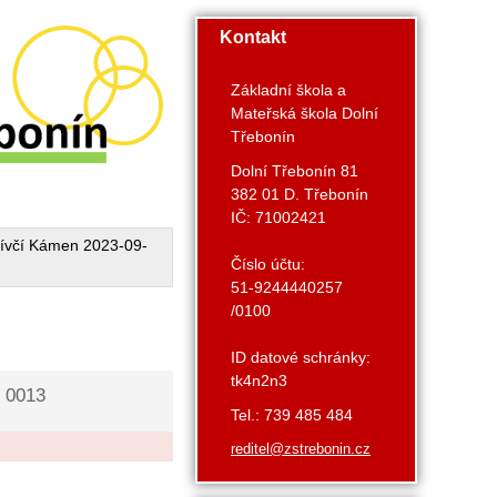
Kontakt
Základní škola a
Mateřská škola Dolní
Třebonín
Dolní Třebonín 81
382 01 D. Třebonín
IČ: 71002421
ívčí Kámen 2023-09-
Číslo účtu:
51-9244440257
/0100
ID datové schránky:
tk4n2n3
 0013
Tel.: 739 485 484
reditel@zstrebonin.cz