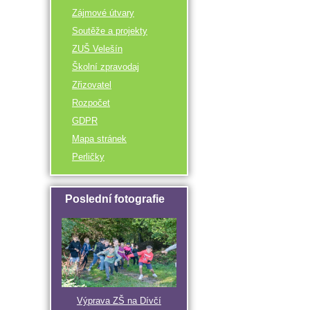
Zájmové útvary
Soutěže a projekty
ZUŠ Velešín
Školní zpravodaj
Zřizovatel
Rozpočet
GDPR
Mapa stránek
Perličky
Poslední fotografie
Výprava ZŠ na Dívčí