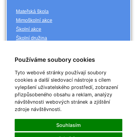
Mateřská škola
Mimoškolní akce
Školní akce
Školní družina
Základní škola
Používáme soubory cookies
Archiv
Tyto webové stránky používají soubory
<<
říjen
cookies a další sledovací nástroje s cílem
>>
vylepšení uživatelského prostředí, zobrazení
<<
2023
>>
přizpůsobeného obsahu a reklam, analýzy
Po
Út
St
Čt
Pá
So
Ne
návštěvnosti webových stránek a zjištění
1
zdroje návštěvnosti.
2
3
4
5
6
7
8
9
10
11
12
13
14
15
Souhlasím
16
17
18
19
20
21
22
25
23
24
26
27
28
29