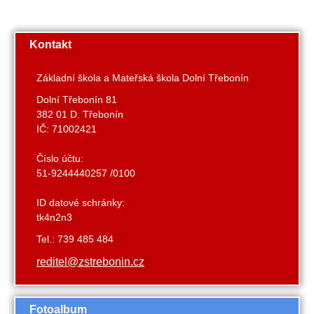
Kontakt
Základní škola a Mateřská škola Dolní Třebonín
Dolní Třebonín 81
382 01 D. Třebonín
IČ: 71002421
Číslo účtu:
51-9244440257 /0100
ID datové schránky:
tk4n2n3
Tel.: 739 485 484
reditel@zstrebonin.cz
Fotoalbum