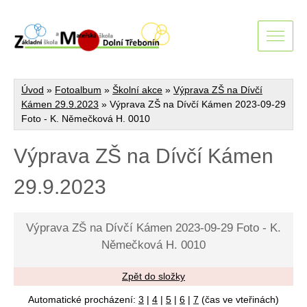
Úvod
»
Fotoalbum
»
Školní akce
»
Výprava ZŠ na Dívčí
Kámen 29.9.2023
»
Výprava ZŠ na Dívčí Kámen 2023-09-29
Foto - K. Němečková H. 0010
Výprava ZŠ na Dívčí Kámen
29.9.2023
Výprava ZŠ na Dívčí Kámen 2023-09-29 Foto - K.
Němečková H. 0010
Zpět do složky
Automatické procházení:
3
|
4
|
5
|
6
|
7
(čas ve vteřinách)