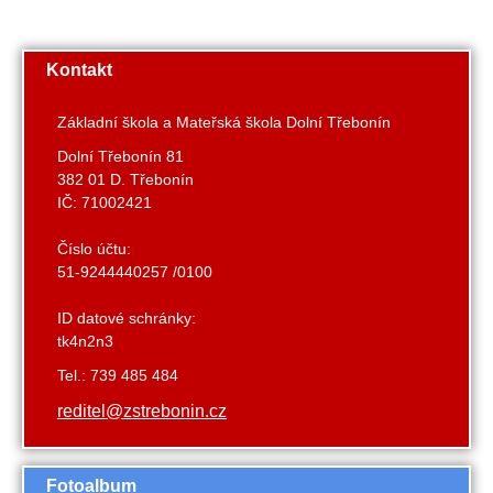
Kontakt
Základní škola a Mateřská škola Dolní Třebonín
Dolní Třebonín 81
382 01 D. Třebonín
IČ: 71002421
Číslo účtu:
51-9244440257 /0100
ID datové schránky:
tk4n2n3
Tel.: 739 485 484
reditel@zstrebonin.cz
Fotoalbum