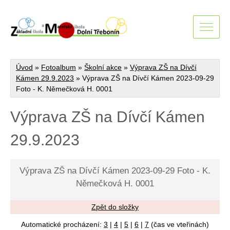
Úvod
»
Fotoalbum
»
Školní akce
»
Výprava ZŠ na Dívčí
Kámen 29.9.2023
»
Výprava ZŠ na Dívčí Kámen 2023-09-29
Foto - K. Němečková H. 0001
Výprava ZŠ na Dívčí Kámen
29.9.2023
Výprava ZŠ na Dívčí Kámen 2023-09-29 Foto - K.
Němečková H. 0001
Zpět do složky
Automatické procházení:
3
|
4
|
5
|
6
|
7
(čas ve vteřinách)