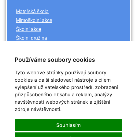
Mateřská škola
Mimoškolní akce
Školní akce
Školní družina
Základní škola
Používáme soubory cookies
Archiv
Tyto webové stránky používají soubory
<<
říjen
cookies a další sledovací nástroje s cílem
>>
vylepšení uživatelského prostředí, zobrazení
<<
2023
>>
přizpůsobeného obsahu a reklam, analýzy
Po
Út
St
Čt
Pá
So
Ne
návštěvnosti webových stránek a zjištění
1
zdroje návštěvnosti.
2
3
4
5
6
7
8
9
10
11
12
13
14
15
Souhlasím
16
17
18
19
20
21
22
25
23
24
26
27
28
29