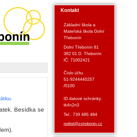
Kontakt
Základní škola a
Mateřská škola Dolní
Třebonín
Dolní Třebonín 81
382 01 D. Třebonín
IČ: 71002421
Číslo účtu:
51-9244440257
/0100
átku.
ID datové schránky:
tk4n2n3
atek. Besídka se
Tel.: 739 485 484
reditel@zstrebonin.cz
dem).