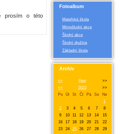
Fotoalbum
e prosím o této
Mateřská škola
Mimoškolní akce
Školní akce
Školní družina
Základní škola
Archiv
<<
říjen
>>
<<
2023
>>
Po
Út
St
Čt
Pá
So
Ne
1
2
3
4
5
6
7
8
9
10
11
12
13
14
15
16
17
18
19
20
21
22
23
24
25
26
27
28
29