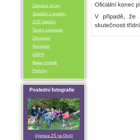
Oficiální konec 
Zájmové útvary
Soutěže a projekty
V případě, že 
ZUŠ Velešín
skutečnosti třídní
Školní zpravodaj
Zřizovatel
Rozpočet
GDPR
Mapa stránek
Perličky
Poslední fotografie
Výprava ZŠ na Dívčí