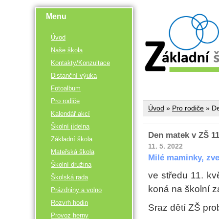
Menu
Úvod
Naše škola
Kontakty/Konzultace
Distanční výuka
Fotoalbum
Pro rodiče
Úvod
»
Pro rodiče
»
De
Kalendář akcí
Školní jídelna
Den matek v ZŠ 11
Základní škola
11. 5. 2022
Mateřská škola
Milé maminky, zve
Školní družina
ve středu 11. k
Školská rada
koná na školní z
Prázdniny a volno
Rozvrh hodin
Sraz dětí ZŠ pro
Provoz herny